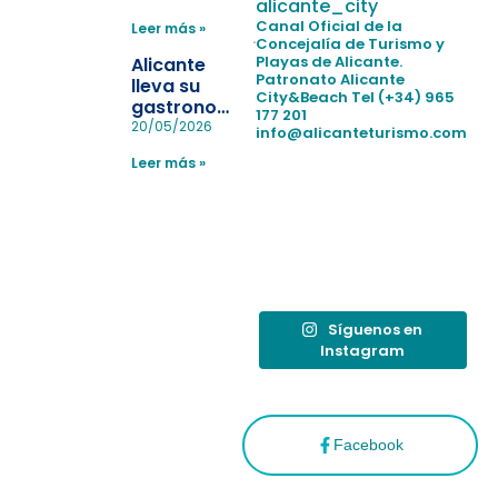
alicante_city
para evitar
Canal Oficial de la
Leer más »
la
Concejalía de Turismo y
pérdida de niños
Playas de Alicante.
Alicante
en las
Patronato Alicante
lleva su
City&Beach
Tel (+34) 965
playas y
gastronomía
177 201
realiza con
a Madrid
20/05/2026
info@alicanteturismo.com
éxito un
para
simulacro de socorrismo
Leer más »
reforzar el
destino
tras el año
como
“Capital
Española”
Síguenos en
Instagram
Facebook