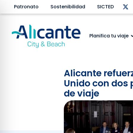
Patronato
Sostenibilidad
SICTED
Planifica tu viaje
Alicante refuer
Unido con dos 
de viaje
Febrero 4, 2026
Las acciones promocionales
deportiva de Alicante