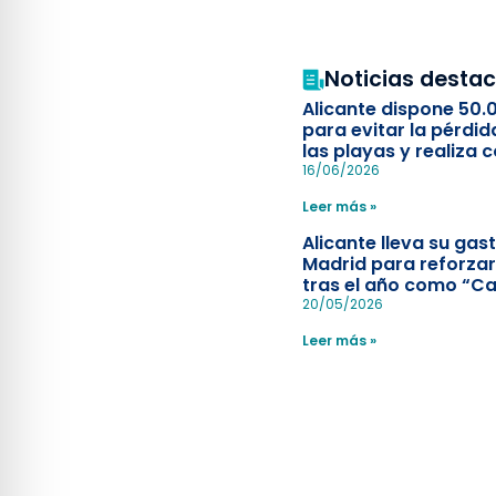
Noticias desta
Alicante dispone 50.
para evitar la pérdid
las playas y realiza c
simulacro de socorr
16/06/2026
Leer más »
Alicante lleva su ga
Madrid para reforzar
tras el año como “Ca
Española”
20/05/2026
Leer más »