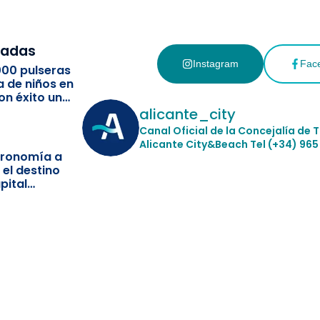
cadas
Instagram
Fac
000 pulseras
a de niños en
on éxito un
ismo
alicante_city
Canal Oficial de la Concejalía de 
Alicante City&Beach
Tel (+34) 965
stronomía a
 el destino
pital