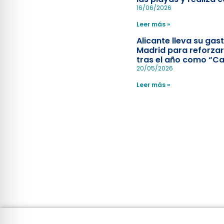
simulacro de socorr
16/06/2026
Leer más »
Alicante lleva su ga
Madrid para reforzar
tras el año como “Ca
Española”
20/05/2026
Leer más »