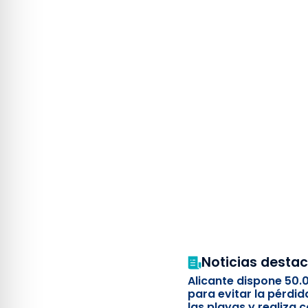
Noticias desta
Alicante dispone 50.
para evitar la pérdid
las playas y realiza c