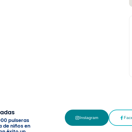
cadas
Instagram
Fac
000 pulseras
a de niños en
on éxito un