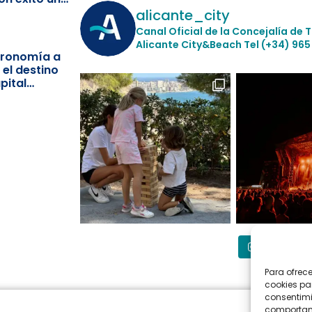
ismo
alicante_city
Canal Oficial de la Concejalía de 
Alicante City&Beach
Tel (+34) 965
stronomía a
 el destino
pital
Síguenos
Para ofrec
cookies pa
consentimi
comportami