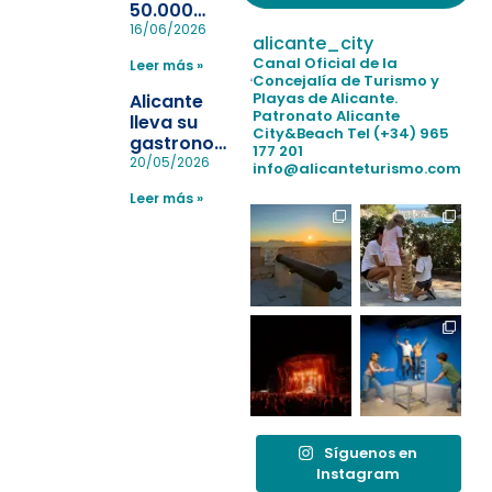
50.000
pulseras
16/06/2026
alicante_city
para evitar
Canal Oficial de la
Leer más »
la
Concejalía de Turismo y
pérdida de niños
Playas de Alicante.
Alicante
en las
Patronato Alicante
lleva su
City&Beach
Tel (+34) 965
playas y
gastronomía
177 201
realiza con
a Madrid
20/05/2026
info@alicanteturismo.com
éxito un
para
simulacro de socorrismo
Leer más »
reforzar el
destino
tras el año
como
“Capital
Española”
Síguenos en
Instagram