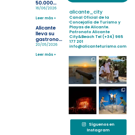
50.000
pulseras
16/06/2026
alicante_city
para evitar
Canal Oficial de la
Leer más »
la
Concejalía de Turismo y
pérdida de niños
Playas de Alicante.
Alicante
en las
Patronato Alicante
lleva su
City&Beach
Tel (+34) 965
playas y
gastronomía
177 201
realiza con
a Madrid
20/05/2026
info@alicanteturismo.com
éxito un
para
simulacro de socorrismo
Leer más »
reforzar el
destino
tras el año
como
“Capital
Española”
Síguenos en
Instagram