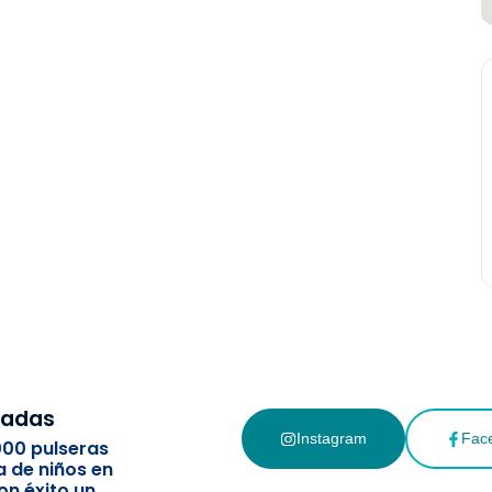
cadas
Instagram
Fac
000 pulseras
a de niños en
on éxito un