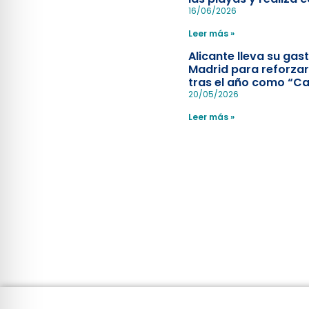
simulacro de socorr
16/06/2026
Leer más »
Alicante lleva su ga
Madrid para reforzar
tras el año como “Ca
Española”
20/05/2026
Leer más »