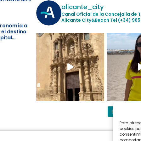
ismo
alicante_city
Canal Oficial de la Concejalía de 
Alicante City&Beach
Tel (+34) 965
stronomía a
 el destino
pital
Síguenos
Para ofrec
cookies pa
consentimi
comportami