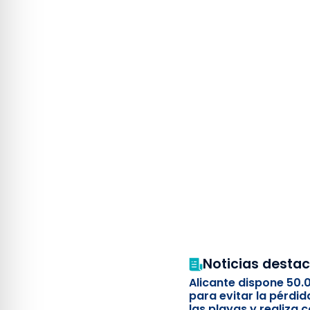
Noticias desta
Alicante dispone 50.
para evitar la pérdid
las playas y realiza c