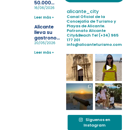
50.000
pulseras
16/06/2026
alicante_city
para evitar
Canal Oficial de la
Leer más »
la
Concejalía de Turismo y
pérdida de niños
Playas de Alicante.
Alicante
en las
Patronato Alicante
lleva su
City&Beach
Tel (+34) 965
playas y
gastronomía
177 201
realiza con
a Madrid
20/05/2026
info@alicanteturismo.com
éxito un
para
simulacro de socorrismo
Leer más »
reforzar el
destino
tras el año
como
“Capital
Española”
Síguenos en
Instagram