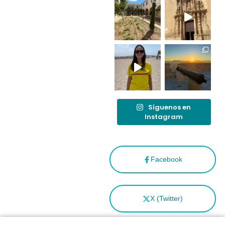
destino
tras el año
como
“Capital
Española”
Síguenos en
Instagram
Facebook
X (Twitter)