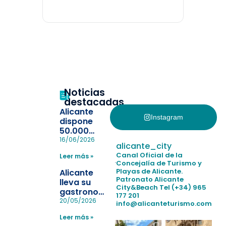
Noticias
destacadas
Alicante
Instagram
dispone
50.000
pulseras
16/06/2026
alicante_city
para evitar
Canal Oficial de la
Leer más »
la
Concejalía de Turismo y
pérdida de niños
Playas de Alicante.
Alicante
en las
Patronato Alicante
lleva su
City&Beach
Tel (+34) 965
playas y
gastronomía
177 201
realiza con
a Madrid
20/05/2026
info@alicanteturismo.com
éxito un
para
simulacro de socorrismo
Leer más »
reforzar el