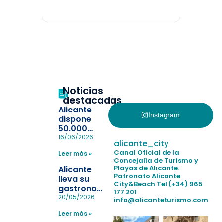
Noticias
destacadas
Alicante
Instagram
dispone
50.000
pulseras
16/06/2026
alicante_city
para evitar
Canal Oficial de la
Leer más »
la
Concejalía de Turismo y
pérdida de niños
Playas de Alicante.
Alicante
en las
Patronato Alicante
lleva su
City&Beach
Tel (+34) 965
playas y
gastronomía
177 201
realiza con
a Madrid
20/05/2026
info@alicanteturismo.com
éxito un
para
simulacro de socorrismo
Leer más »
reforzar el