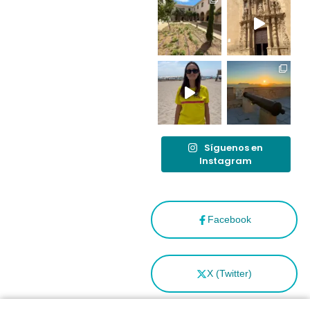
destino
tras el año
como
“Capital
Española”
Síguenos en
Instagram
Facebook
X (Twitter)