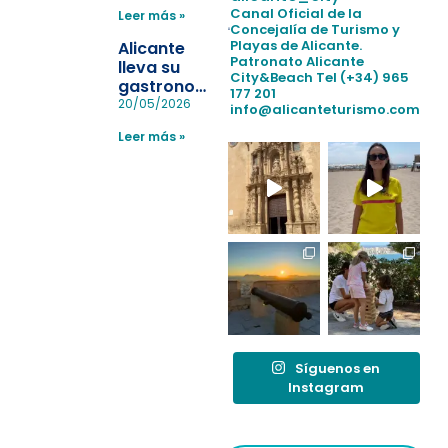
para evitar
Canal Oficial de la
Leer más »
la
Concejalía de Turismo y
pérdida de niños
Playas de Alicante.
Alicante
en las
Patronato Alicante
lleva su
City&Beach
Tel (+34) 965
playas y
gastronomía
177 201
realiza con
a Madrid
20/05/2026
info@alicanteturismo.com
éxito un
para
simulacro de socorrismo
Leer más »
reforzar el
destino
tras el año
como
“Capital
Española”
Síguenos en
Instagram