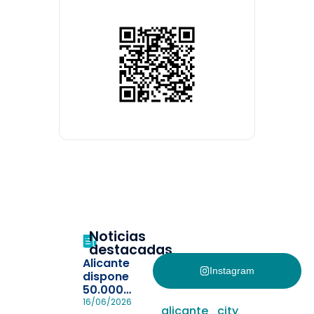
Noticias
destacadas
Alicante
Instagram
dispone
50.000
pulseras
16/06/2026
alicante_city