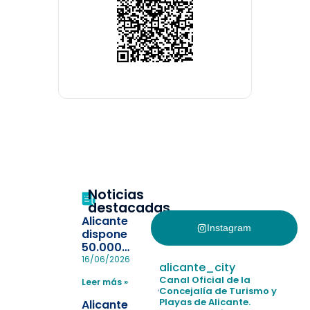
Noticias
destacadas
Alicante
Instagram
dispone
50.000
pulseras
16/06/2026
alicante_city
para evitar
Canal Oficial de la
Leer más »
la
Concejalía de Turismo y
pérdida de niños
Playas de Alicante.
Alicante