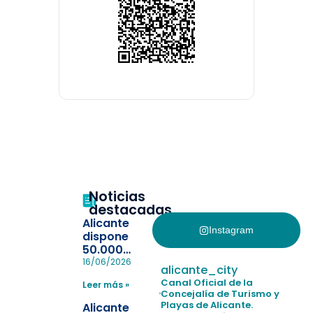
Noticias
destacadas
Alicante
Instagram
dispone
50.000
pulseras
16/06/2026
alicante_city
para evitar
Canal Oficial de la
Leer más »
la
Concejalía de Turismo y
pérdida de niños
Playas de Alicante.
Alicante