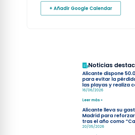
+ Añadir Google Calendar
Noticias desta
Alicante dispone 50.
para evitar la pérdid
las playas y realiza c
simulacro de socorr
16/06/2026
Leer más »
Alicante lleva su ga
Madrid para reforzar
tras el año como “Ca
Española”
20/05/2026