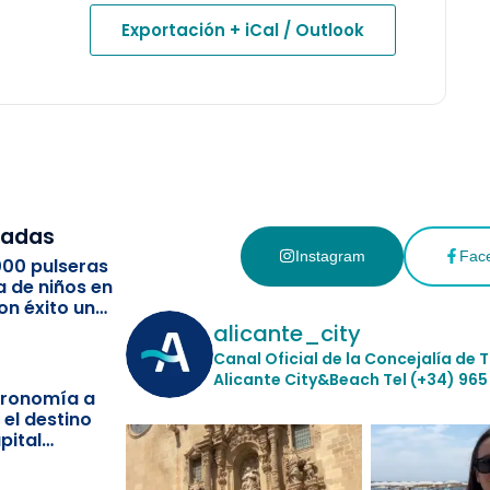
Exportación + iCal / Outlook
cadas
Instagram
Fac
000 pulseras
a de niños en
on éxito un
ismo
alicante_city
Canal Oficial de la Concejalía de 
Alicante City&Beach
Tel (+34) 965
stronomía a
 el destino
pital