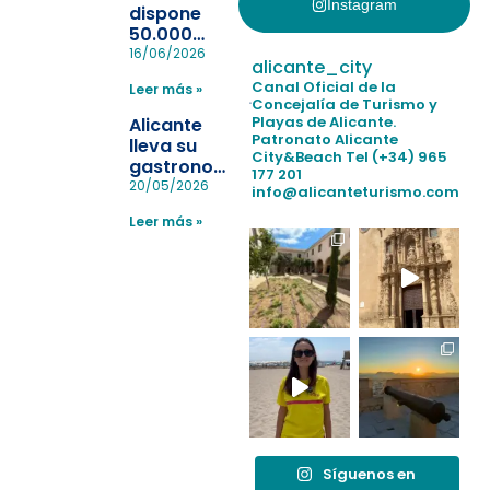
Instagram
dispone
50.000
pulseras
16/06/2026
alicante_city
para evitar
Canal Oficial de la
Leer más »
la
Concejalía de Turismo y
pérdida de niños
Playas de Alicante.
Alicante
en las
Patronato Alicante
lleva su
City&Beach
Tel (+34) 965
playas y
gastronomía
177 201
realiza con
a Madrid
20/05/2026
info@alicanteturismo.com
éxito un
para
simulacro de socorrismo
Leer más »
reforzar el
destino
tras el año
como
“Capital
Española”
Síguenos en