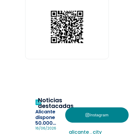
Noticias
destacadas
Alicante
Instagram
dispone
50.000
pulseras
16/06/2026
alicante_city