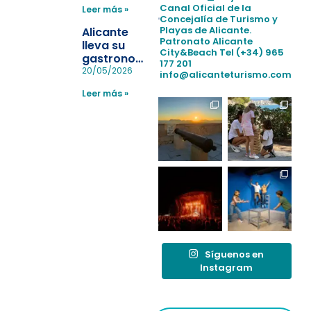
para evitar
Canal Oficial de la
Leer más »
la
Concejalía de Turismo y
pérdida de niños
Playas de Alicante.
Alicante
en las
Patronato Alicante
lleva su
City&Beach
Tel (+34) 965
playas y
gastronomía
177 201
realiza con
a Madrid
20/05/2026
info@alicanteturismo.com
éxito un
para
simulacro de socorrismo
Leer más »
reforzar el
destino
tras el año
como
“Capital
Española”
Síguenos en
Instagram