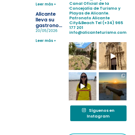
para evitar
Canal Oficial de la
Leer más »
la
Concejalía de Turismo y
pérdida de niños
Playas de Alicante.
Alicante
en las
Patronato Alicante
lleva su
City&Beach
Tel (+34) 965
playas y
gastronomía
177 201
realiza con
a Madrid
20/05/2026
info@alicanteturismo.com
éxito un
para
simulacro de socorrismo
Leer más »
reforzar el
destino
tras el año
como
“Capital
Española”
Síguenos en
Instagram