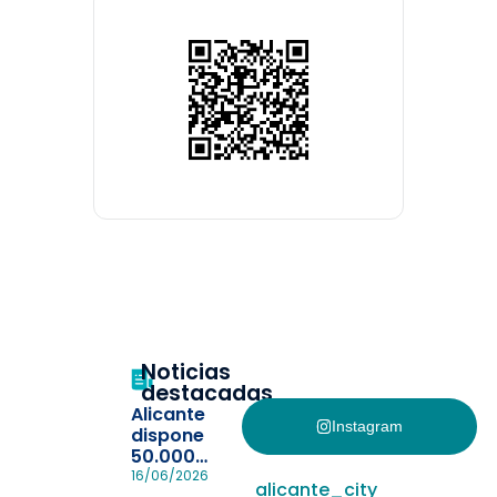
Noticias
destacadas
Alicante
Instagram
dispone
50.000
pulseras
16/06/2026
alicante_city