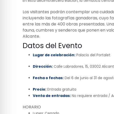
En esta decimotercera edición, la temática central
Los visitantes podrán contemplar una cuidad
incluyendo las fotografías ganadoras, cuyo fa
entre las más de 400 obras presentadas. Una 
fauna, cumbres y senderos que ponen en valor
Alicante.
Datos del Evento
Lugar de celebración:
Palacio del Portalet
Dirección:
Calle Labradores, 15, 03002 Alican
Fecha o fechas:
Del 6 de junio al 31 de ago
Precio:
Entrada gratuita
Venta de entradas:
No requiere entrada / A
HORARIO
Lunes:
Cerrado