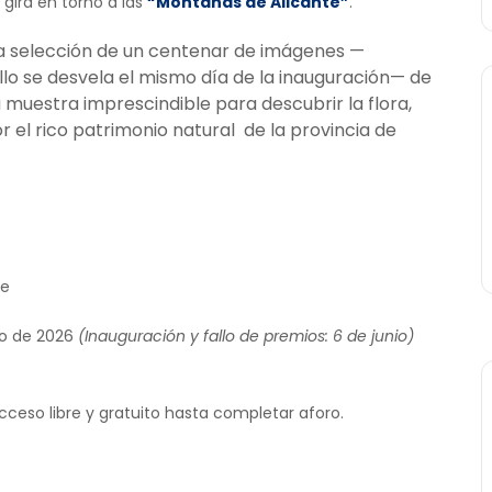
 gira en torno a las
“Montañas de Alicante”
.
a selección de un centenar de imágenes —
llo se desvela el mismo día de la inauguración— de
muestra imprescindible para descubrir la flora,
 el rico patrimonio natural de la provincia de
te
sto de 2026
(Inauguración y fallo de premios: 6 de junio)
cceso libre y gratuito hasta completar aforo.