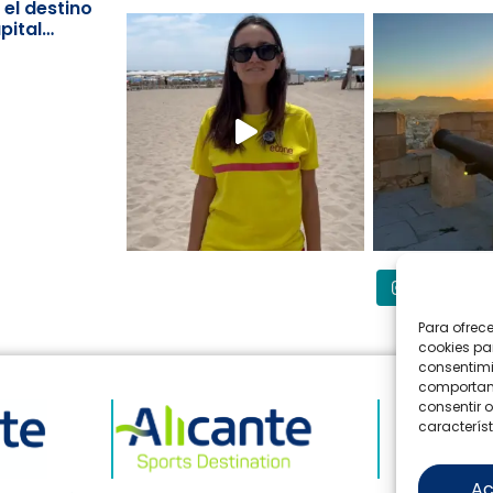
 el destino
pital
Síguenos
Para ofrec
cookies pa
consentimi
comportami
consentir o
característ
Ac