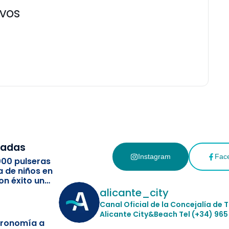
ivos
cadas
Instagram
Fac
000 pulseras
a de niños en
on éxito un
ismo
alicante_city
Canal Oficial de la Concejalía de 
Alicante City&Beach
Tel (+34) 965
stronomía a