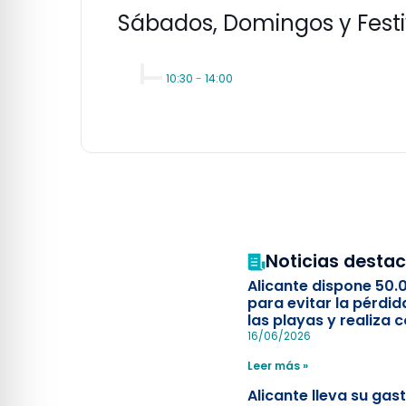
Sábados, Domingos y Fest
10:30
-
14:00
Noticias desta
Alicante dispone 50.
para evitar la pérdid
las playas y realiza c
simulacro de socorr
16/06/2026
Leer más »
Alicante lleva su ga