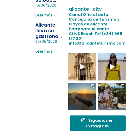
50.000
pulseras
16/06/2026
alicante_city
para evitar
Canal Oficial de la
Leer más »
la
Concejalía de Turismo y
pérdida de niños
Playas de Alicante.
Alicante
en las
Patronato Alicante
lleva su
City&Beach
Tel (+34) 965
playas y
gastronomía
177 201
realiza con
a Madrid
20/05/2026
info@alicanteturismo.com
éxito un
para
simulacro de socorrismo
Leer más »
reforzar el
destino
tras el año
como
“Capital
Española”
Síguenos en
Instagram