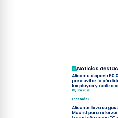
Noticias desta
Alicante dispone 50.
para evitar la pérdid
las playas y realiza c
simulacro de socorr
16/06/2026
Leer más »
Alicante lleva su ga
Madrid para reforzar
tras el año como “Ca