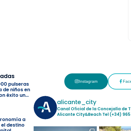
cadas
Instagram
Fac
000 pulseras
a de niños en
on éxito un
ismo
alicante_city
Canal Oficial de la Concejalía de 
Alicante City&Beach
Tel (+34) 965
stronomía a
 el destino
pital