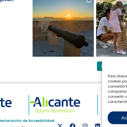
Síguenos
Para ofrec
cookies pa
consentimi
comportami
consentir o
característ
Ac
Declaración de Accesibilidad