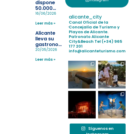
dispone
50.000
pulseras
16/06/2026
alicante_city
para evitar
Canal Oficial de la
Leer más »
la
Concejalía de Turismo y
pérdida de niños
Playas de Alicante.
Alicante
en las
Patronato Alicante
lleva su
City&Beach
Tel (+34) 965
playas y
gastronomía
177 201
realiza con
a Madrid
20/05/2026
info@alicanteturismo.com
éxito un
para
simulacro de socorrismo
Leer más »
reforzar el
destino
tras el año
como
“Capital
Española”
Síguenos en