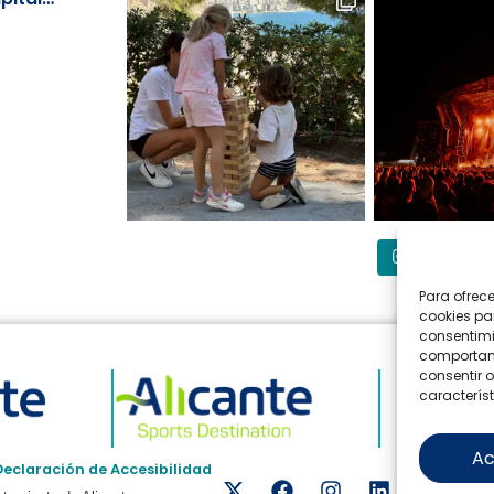
Síguenos
Para ofrec
cookies pa
consentimi
comportami
consentir o
característ
Ac
Declaración de Accesibilidad