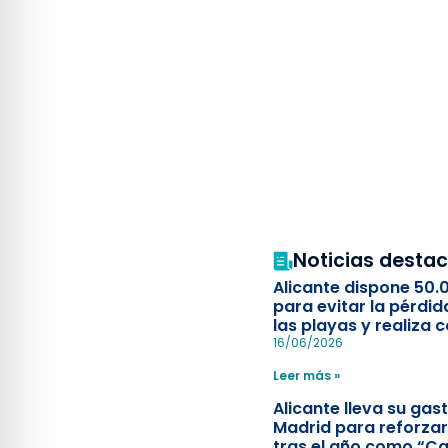
Noticias desta
Alicante dispone 50.
para evitar la pérdid
las playas y realiza c
simulacro de socorr
16/06/2026
Leer más »
Alicante lleva su ga
Madrid para reforzar
tras el año como “Ca