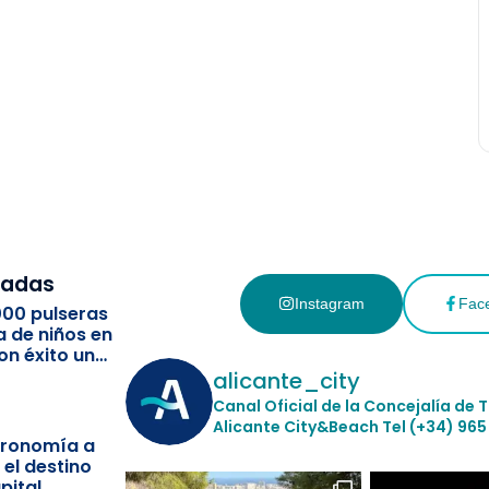
cadas
Instagram
Fac
000 pulseras
a de niños en
on éxito un
ismo
alicante_city
Canal Oficial de la Concejalía de 
Alicante City&Beach
Tel (+34) 965
stronomía a
 el destino
pital