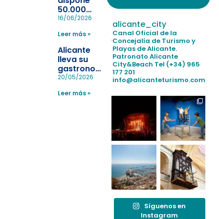
dispone
50.000
pulseras
16/06/2026
alicante_city
para evitar
Canal Oficial de la
Leer más »
la
Concejalía de Turismo y
pérdida de niños
Playas de Alicante.
Alicante
en las
Patronato Alicante
lleva su
City&Beach
Tel (+34) 965
playas y
gastronomía
177 201
realiza con
a Madrid
20/05/2026
info@alicanteturismo.com
éxito un
para
simulacro de socorrismo
Leer más »
reforzar el
destino
tras el año
como
“Capital
Española”
Síguenos en
Instagram