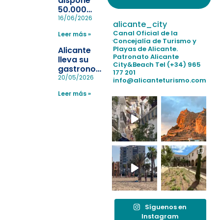
dispone
50.000
pulseras
16/06/2026
alicante_city
para evitar
Canal Oficial de la
Leer más »
la
Concejalía de Turismo y
pérdida de niños
Playas de Alicante.
Alicante
en las
Patronato Alicante
lleva su
City&Beach
Tel (+34) 965
playas y
gastronomía
177 201
realiza con
a Madrid
20/05/2026
info@alicanteturismo.com
éxito un
para
simulacro de socorrismo
Leer más »
reforzar el
destino
tras el año
como
“Capital
Española”
Síguenos en
Instagram