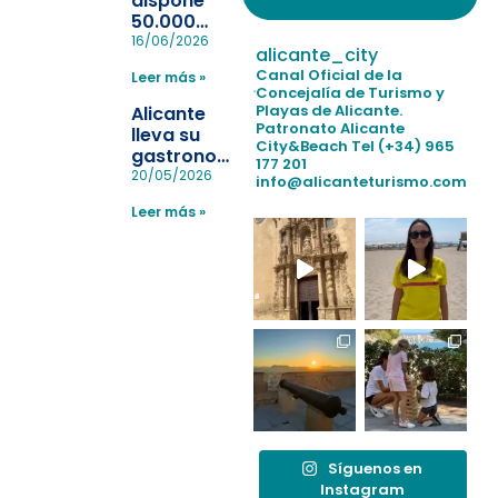
dispone
50.000
pulseras
16/06/2026
alicante_city
para evitar
Canal Oficial de la
Leer más »
la
Concejalía de Turismo y
pérdida de niños
Playas de Alicante.
Alicante
en las
Patronato Alicante
lleva su
City&Beach
Tel (+34) 965
playas y
gastronomía
177 201
realiza con
a Madrid
20/05/2026
info@alicanteturismo.com
éxito un
para
simulacro de socorrismo
Leer más »
reforzar el
destino
tras el año
como
“Capital
Española”
Síguenos en
Instagram