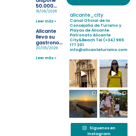
dispone
50.000
pulseras
16/06/2026
alicante_city
para evitar
Canal Oficial de la
Leer más »
la
Concejalía de Turismo y
pérdida de niños
Playas de Alicante.
Alicante
en las
Patronato Alicante
lleva su
City&Beach
Tel (+34) 965
playas y
gastronomía
177 201
realiza con
a Madrid
20/05/2026
info@alicanteturismo.com
éxito un
para
simulacro de socorrismo
Leer más »
reforzar el
destino
tras el año
como
“Capital
Española”
Síguenos en
Instagram