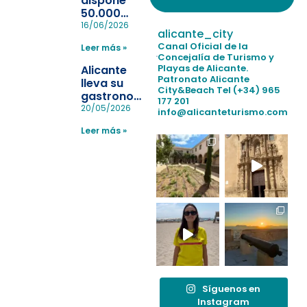
dispone
50.000
pulseras
16/06/2026
alicante_city
para evitar
Canal Oficial de la
Leer más »
la
Concejalía de Turismo y
pérdida de niños
Playas de Alicante.
Alicante
en las
Patronato Alicante
lleva su
City&Beach
Tel (+34) 965
playas y
gastronomía
177 201
realiza con
a Madrid
20/05/2026
info@alicanteturismo.com
éxito un
para
simulacro de socorrismo
Leer más »
reforzar el
destino
tras el año
como
“Capital
Española”
Síguenos en
Instagram