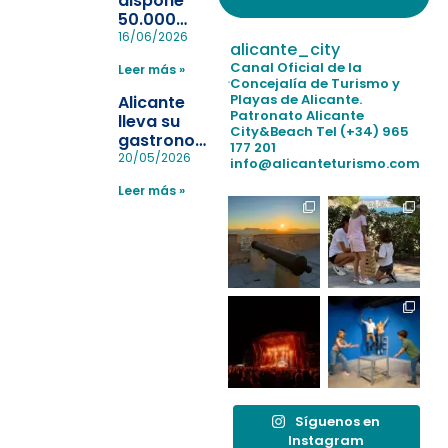
dispone
50.000
pulseras
16/06/2026
alicante_city
para evitar
Canal Oficial de la
Leer más »
la
Concejalía de Turismo y
pérdida de niños
Playas de Alicante.
Alicante
en las
Patronato Alicante
lleva su
City&Beach
Tel (+34) 965
playas y
gastronomía
177 201
realiza con
a Madrid
20/05/2026
info@alicanteturismo.com
éxito un
para
simulacro de socorrismo
Leer más »
reforzar el
destino
tras el año
como
“Capital
Española”
Síguenos en
Instagram