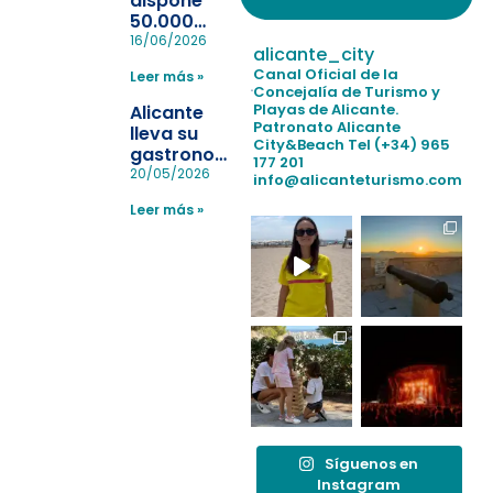
dispone
50.000
pulseras
16/06/2026
alicante_city
para evitar
Canal Oficial de la
Leer más »
la
Concejalía de Turismo y
pérdida de niños
Playas de Alicante.
Alicante
en las
Patronato Alicante
lleva su
City&Beach
Tel (+34) 965
playas y
gastronomía
177 201
realiza con
a Madrid
20/05/2026
info@alicanteturismo.com
éxito un
para
simulacro de socorrismo
Leer más »
reforzar el
destino
tras el año
como
“Capital
Española”
Síguenos en
Instagram