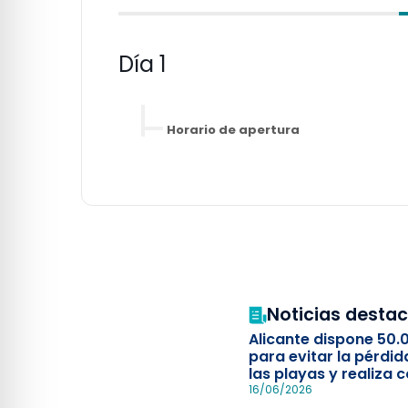
Día 1
Horario de apertura
Noticias desta
Alicante dispone 50.
para evitar la pérdid
las playas y realiza c
simulacro de socorr
16/06/2026