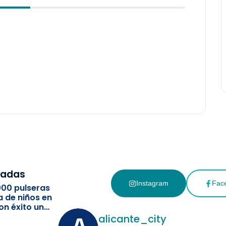
cadas
Instagram
Fac
000 pulseras
a de niños en
on éxito un
ismo
alicante_city