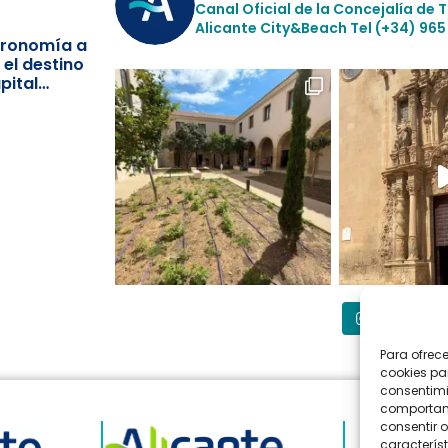
Canal Oficial de la Concejalía de 
Alicante City&Beach
Tel (+34) 965
stronomía a
 el destino
pital
Síguenos
Para ofrec
cookies pa
consentimi
comportami
consentir o
característ