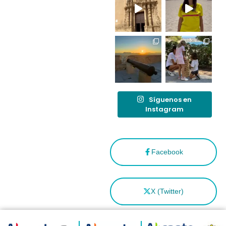
tras el año
como
“Capital
Española”
Síguenos en
Instagram
Facebook
X (Twitter)