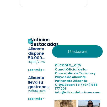
Noticias
destacadas
Alicante
Instagram
dispone
50.000
pulseras
16/06/2026
alicante_city
para evitar
Canal Oficial de la
Leer más »
la
Concejalía de Turismo y
pérdida de niños
Playas de Alicante.
Alicante
en las
Patronato Alicante
lleva su
City&Beach
Tel (+34) 965
playas y
gastronomía
177 201
realiza con
a Madrid
20/05/2026
info@alicanteturismo.com
éxito un
para
simulacro de socorrismo
Leer más »
reforzar el
destino