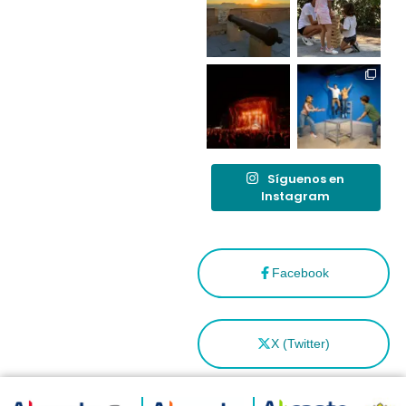
tras el año
como
“Capital
Española”
Síguenos en
Instagram
Facebook
X (Twitter)