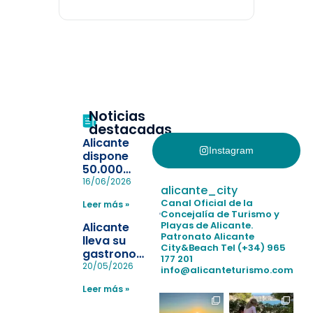
Noticias
destacadas
Alicante
Instagram
dispone
50.000
pulseras
16/06/2026
alicante_city
para evitar
Canal Oficial de la
Leer más »
la
Concejalía de Turismo y
pérdida de niños
Playas de Alicante.
Alicante
en las
Patronato Alicante
lleva su
City&Beach
Tel (+34) 965
playas y
gastronomía
177 201
realiza con
a Madrid
20/05/2026
info@alicanteturismo.com
éxito un
para
simulacro de socorrismo
Leer más »
reforzar el
destino