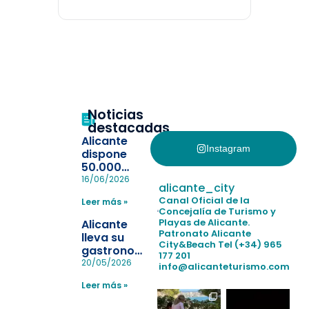
Noticias
destacadas
Alicante
Instagram
dispone
50.000
pulseras
16/06/2026
alicante_city
para evitar
Canal Oficial de la
Leer más »
la
Concejalía de Turismo y
pérdida de niños
Playas de Alicante.
Alicante
en las
Patronato Alicante
lleva su
City&Beach
Tel (+34) 965
playas y
gastronomía
177 201
realiza con
a Madrid
20/05/2026
info@alicanteturismo.com
éxito un
para
simulacro de socorrismo
Leer más »
reforzar el
destino