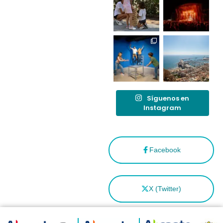
tras el año
como
“Capital
Española”
Síguenos en
Instagram
Facebook
X (Twitter)