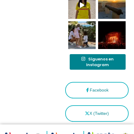
tras el año
como
“Capital
Española”
Síguenos en
Instagram
Facebook
X (Twitter)