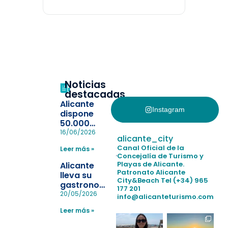
Noticias
destacadas
Alicante
Instagram
dispone
50.000
pulseras
16/06/2026
alicante_city
para evitar
Canal Oficial de la
Leer más »
la
Concejalía de Turismo y
pérdida de niños
Playas de Alicante.
Alicante
en las
Patronato Alicante
lleva su
City&Beach
Tel (+34) 965
playas y
gastronomía
177 201
realiza con
a Madrid
20/05/2026
info@alicanteturismo.com
éxito un
para
simulacro de socorrismo
Leer más »
reforzar el
destino