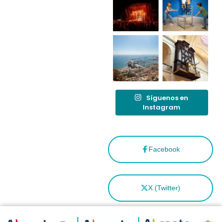
tras el año
como
“Capital
Española”
Síguenos en
Instagram
Facebook
X (Twitter)