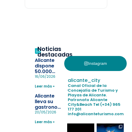
Noticias
destacadas
Alicante
Instagram
dispone
50.000
pulseras
16/06/2026
alicante_city
para evitar
Canal Oficial de la
Leer más »
la
Concejalía de Turismo y
pérdida de niños
Playas de Alicante.
Alicante
en las
Patronato Alicante
lleva su
City&Beach
Tel (+34) 965
playas y
gastronomía
177 201
realiza con
a Madrid
20/05/2026
info@alicanteturismo.com
éxito un
para
simulacro de socorrismo
Leer más »
reforzar el
destino