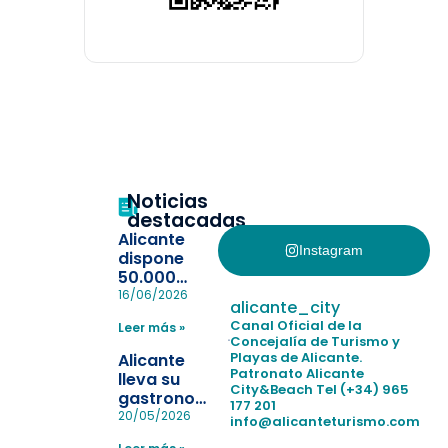
Noticias
destacadas
Alicante
Instagram
dispone
50.000
pulseras
16/06/2026
alicante_city
para evitar
Canal Oficial de la
Leer más »
la
Concejalía de Turismo y
pérdida de niños
Playas de Alicante.
Alicante
en las
Patronato Alicante
lleva su
City&Beach
Tel (+34) 965
playas y
gastronomía
177 201
realiza con
a Madrid
20/05/2026
info@alicanteturismo.com
éxito un
para