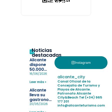
Noticias
destacadas
Alicante
Instagram
dispone
50.000
pulseras
16/06/2026
alicante_city
para evitar
Canal Oficial de la
Leer más »
la
Concejalía de Turismo y
pérdida de niños
Playas de Alicante.
Alicante
en las
Patronato Alicante
lleva su
City&Beach
Tel (+34) 965
playas y
gastronomía
177 201
realiza con
a Madrid
20/05/2026
info@alicanteturismo.com
éxito un
para