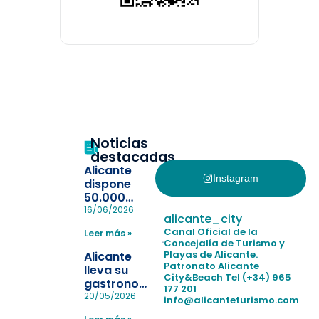
Noticias
destacadas
Alicante
Instagram
dispone
50.000
pulseras
16/06/2026
alicante_city
para evitar
Canal Oficial de la
Leer más »
la
Concejalía de Turismo y
pérdida de niños
Playas de Alicante.
Alicante
en las
Patronato Alicante
lleva su
City&Beach
Tel (+34) 965
playas y
gastronomía
177 201
realiza con
a Madrid
20/05/2026
info@alicanteturismo.com
éxito un
para