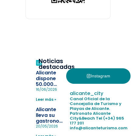
Noticias
destacadas
Alicante
Instagram
dispone
50.000
pulseras
16/06/2026
alicante_city
para evitar
Canal Oficial de la
Leer más »
la
Concejalía de Turismo y
pérdida de niños
Playas de Alicante.
Alicante
en las
Patronato Alicante
lleva su
City&Beach
Tel (+34) 965
playas y
gastronomía
177 201
realiza con
a Madrid
20/05/2026
info@alicanteturismo.com
éxito un
para