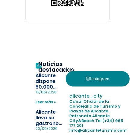
Noticias
destacadas
Alicante
Instagram
dispone
50.000
pulseras
16/06/2026
alicante_city
para evitar
Canal Oficial de la
Leer más »
la
Concejalía de Turismo y
pérdida de niños
Playas de Alicante.
Alicante
en las
Patronato Alicante
lleva su
City&Beach
Tel (+34) 965
playas y
gastronomía
177 201
realiza con
a Madrid
20/05/2026
info@alicanteturismo.com
éxito un
para