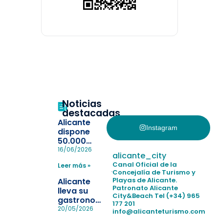
Noticias
destacadas
Alicante
Instagram
dispone
50.000
pulseras
16/06/2026
alicante_city
para evitar
Canal Oficial de la
Leer más »
la
Concejalía de Turismo y
pérdida de niños
Playas de Alicante.
Alicante
en las
Patronato Alicante
lleva su
City&Beach
Tel (+34) 965
playas y
gastronomía
177 201
realiza con
a Madrid
20/05/2026
info@alicanteturismo.com
éxito un
para