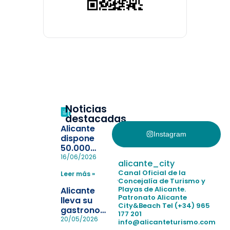
Noticias
destacadas
Alicante
Instagram
dispone
50.000
pulseras
16/06/2026
alicante_city
para evitar
Canal Oficial de la
Leer más »
la
Concejalía de Turismo y
pérdida de niños
Playas de Alicante.
Alicante
en las
Patronato Alicante
lleva su
City&Beach
Tel (+34) 965
playas y
gastronomía
177 201
realiza con
a Madrid
20/05/2026
info@alicanteturismo.com
éxito un
para