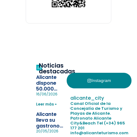
Noticias
destacadas
Alicante
Instagram
dispone
50.000
pulseras
16/06/2026
alicante_city
para evitar
Canal Oficial de la
Leer más »
la
Concejalía de Turismo y
pérdida de niños
Playas de Alicante.
Alicante
en las
Patronato Alicante
lleva su
City&Beach
Tel (+34) 965
playas y
gastronomía
177 201
realiza con
a Madrid
20/05/2026
info@alicanteturismo.com
éxito un