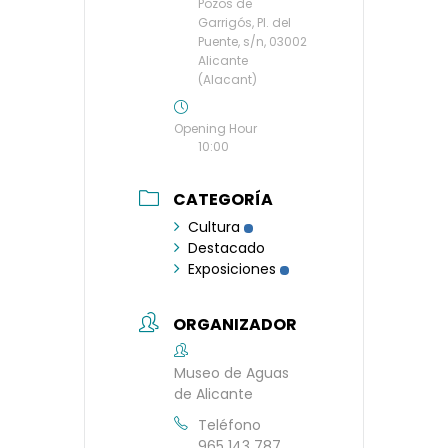
Pozos de
Garrigós, Pl. del
Puente, s/n, 03002
Alicante
(Alacant)
Opening Hour
10:00
CATEGORÍA
Cultura
Destacado
Exposiciones
ORGANIZADOR
Museo de Aguas
de Alicante
Teléfono
965 143 787