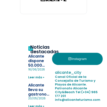
Noticias
destacadas
Alicante
Instagram
dispone
50.000
pulseras
16/06/2026
alicante_city
para evitar
Canal Oficial de la
Leer más »
la
Concejalía de Turismo y
pérdida de niños
Playas de Alicante.
Alicante
en las
Patronato Alicante
lleva su
City&Beach
Tel (+34) 965
playas y
gastronomía
177 201
realiza con
a Madrid
20/05/2026
info@alicanteturismo.com
éxito un
para
simulacro de socorrismo
Leer más »