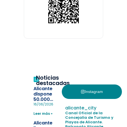
Noticias
destacadas
Alicante
Instagram
dispone
50.000
pulseras
16/06/2026
alicante_city
para evitar
Canal Oficial de la
Leer más »
la
Concejalía de Turismo y
pérdida de niños
Playas de Alicante.
Alicante
en las
Patronato Alicante