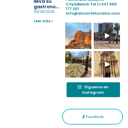
lleva su
City&Beach
Tel (+34) 965
playas y
gastronomía
177 201
realiza con
a Madrid
20/05/2026
info@alicanteturismo.com
éxito un
para
simulacro de socorrismo
Leer más »
reforzar el
destino
tras el año
como
“Capital
Española”
Síguenos en
Instagram
Facebook