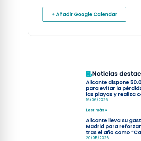
+ Añadir Google Calendar
Noticias desta
Alicante dispone 50.
para evitar la pérdid
las playas y realiza c
simulacro de socorr
16/06/2026
Leer más »
Alicante lleva su ga
Madrid para reforzar
tras el año como “Ca
Española”
20/05/2026