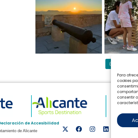
Síguenos
Para ofrec
cookies pa
consentimi
comportami
consentir o
característ
Ac
Declaración de Accesibilidad
tamiento de Alicante