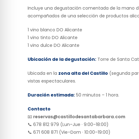
Incluye una degustación comentada de la mano de u
acompañados de una selección de productos alican
1 vino blanco DO Alicante
1 vino tinto DO Alicante
1 vino dulce DO Alicante
Ubicación de la degustación
:
Torre de Santa Cat
Ubicada en la
zona alta del Castillo
(segunda para
vistas espectaculares.
Duración estimada:
50 minutos – 1 hora.
Contacto
📧
reservas@castillodesantabarbara.com
📞 678 812 979 (Lun–Jue · 9:00–18:00)
📞 671 608 871 (Vie–Dom · 10:00–19:00)