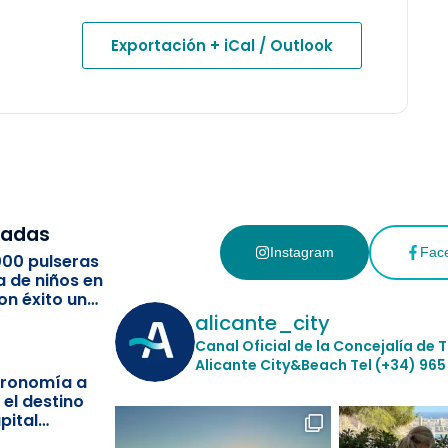
Exportación + iCal / Outlook
cadas
Instagram
Fac
000 pulseras
a de niños en
on éxito un
ismo
alicante_city
Canal Oficial de la Concejalía de 
Alicante City&Beach
Tel (+34) 965
stronomía a
 el destino
pital