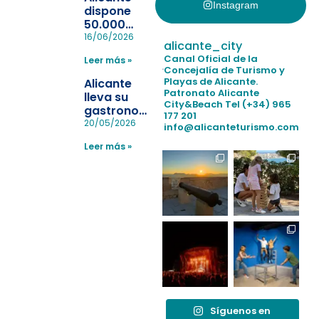
Instagram
dispone
50.000
pulseras
16/06/2026
alicante_city
para evitar
Canal Oficial de la
Leer más »
la
Concejalía de Turismo y
pérdida de niños
Playas de Alicante.
Alicante
en las
Patronato Alicante
lleva su
City&Beach
Tel (+34) 965
playas y
gastronomía
177 201
realiza con
a Madrid
20/05/2026
info@alicanteturismo.com
éxito un
para
simulacro de socorrismo
Leer más »
reforzar el
destino
tras el año
como
“Capital
Española”
Síguenos en