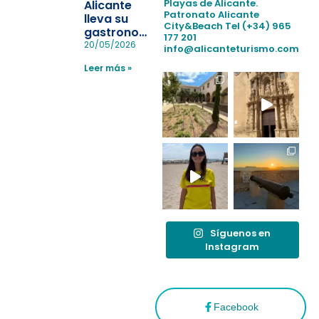
pérdida de niños
Playas de Alicante.
Alicante
en las
Patronato Alicante
lleva su
City&Beach
Tel (+34) 965
playas y
gastronomía
177 201
realiza con
a Madrid
20/05/2026
info@alicanteturismo.com
éxito un
para
simulacro de socorrismo
Leer más »
reforzar el
destino
tras el año
como
“Capital
Española”
Síguenos en
Instagram
Facebook