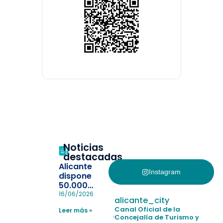
Noticias
destacadas
Alicante
Instagram
dispone
50.000
pulseras
16/06/2026
alicante_city
para evitar
Canal Oficial de la
Leer más »
la
Concejalía de Turismo y