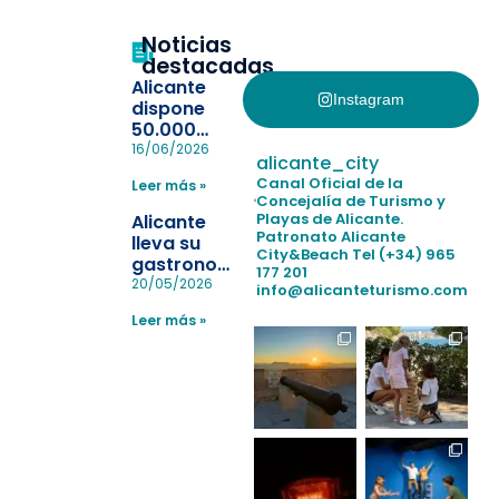
Noticias
destacadas
Alicante
Instagram
dispone
50.000
pulseras
16/06/2026
alicante_city
para evitar
Canal Oficial de la
Leer más »
la
Concejalía de Turismo y
pérdida de niños
Playas de Alicante.
Alicante
en las
Patronato Alicante
lleva su
City&Beach
Tel (+34) 965
playas y
gastronomía
177 201
realiza con
a Madrid
20/05/2026
info@alicanteturismo.com
éxito un
para
simulacro de socorrismo
Leer más »
reforzar el
destino
tras el año
como
“Capital
Española”