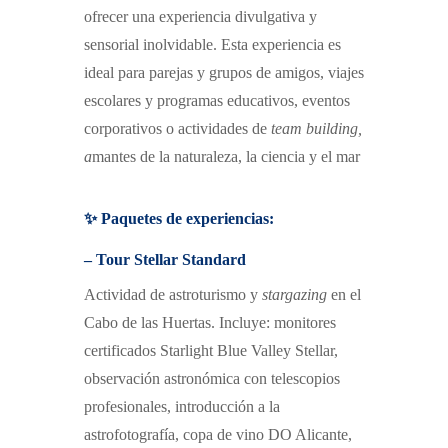
ofrecer una experiencia divulgativa y
sensorial inolvidable.
Esta experiencia es
ideal para p
arejas y grupos de amigos,
v
iajes
escolares y programas educativos,
e
ventos
corporativos o actividades de
team building
,
a
mantes de la naturaleza, la ciencia y el mar
✨ Paquetes de experiencias:
– Tour Stellar Standard
Actividad de astroturismo y
stargazing
en el
Cabo de las Huertas.
I
ncluye:
m
onitores
certificados Starlight Blue Valley Stellar,
o
bservación astronómica con telescopios
profesionales,
i
ntroducción a la
astrofotografía,
c
opa de vino DO Alicante,