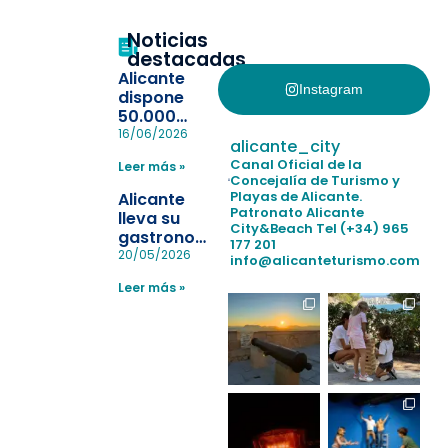
Noticias
destacadas
Alicante
Instagram
dispone
50.000
pulseras
16/06/2026
alicante_city
para evitar
Canal Oficial de la
Leer más »
la
Concejalía de Turismo y
pérdida de niños
Playas de Alicante.
Alicante
en las
Patronato Alicante
lleva su
City&Beach
Tel (+34) 965
playas y
gastronomía
177 201
realiza con
a Madrid
20/05/2026
info@alicanteturismo.com
éxito un
para
simulacro de socorrismo
Leer más »
reforzar el
destino
tras el año
como
“Capital
Española”