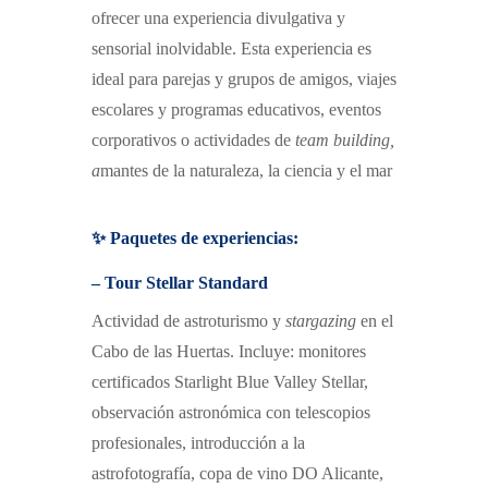
ofrecer una experiencia divulgativa y
sensorial inolvidable.
Esta experiencia es
ideal para p
arejas y grupos de amigos,
v
iajes
escolares y programas educativos,
e
ventos
corporativos o actividades de
team building
,
a
mantes de la naturaleza, la ciencia y el mar
✨ Paquetes de experiencias:
– Tour Stellar Standard
Actividad de astroturismo y
stargazing
en el
Cabo de las Huertas.
I
ncluye:
m
onitores
certificados Starlight Blue Valley Stellar,
o
bservación astronómica con telescopios
profesionales,
i
ntroducción a la
astrofotografía,
c
opa de vino DO Alicante,