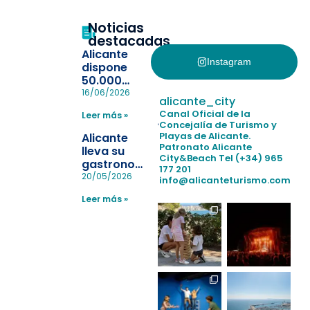
Noticias
destacadas
Alicante
Instagram
dispone
50.000
pulseras
16/06/2026
alicante_city
para evitar
Canal Oficial de la
Leer más »
la
Concejalía de Turismo y
pérdida de niños
Playas de Alicante.
Alicante
en las
Patronato Alicante
lleva su
City&Beach
Tel (+34) 965
playas y
gastronomía
177 201
realiza con
a Madrid
20/05/2026
info@alicanteturismo.com
éxito un
para
simulacro de socorrismo
Leer más »
reforzar el
destino
tras el año
como
“Capital
Española”