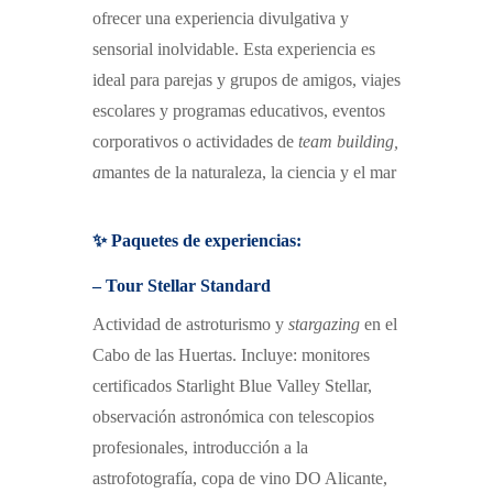
ofrecer una experiencia divulgativa y
sensorial inolvidable.
Esta experiencia es
ideal para p
arejas y grupos de amigos,
v
iajes
escolares y programas educativos,
e
ventos
corporativos o actividades de
team building
,
a
mantes de la naturaleza, la ciencia y el mar
✨ Paquetes de experiencias:
– Tour Stellar Standard
Actividad de astroturismo y
stargazing
en el
Cabo de las Huertas.
I
ncluye:
m
onitores
certificados Starlight Blue Valley Stellar,
o
bservación astronómica con telescopios
profesionales,
i
ntroducción a la
astrofotografía,
c
opa de vino DO Alicante,